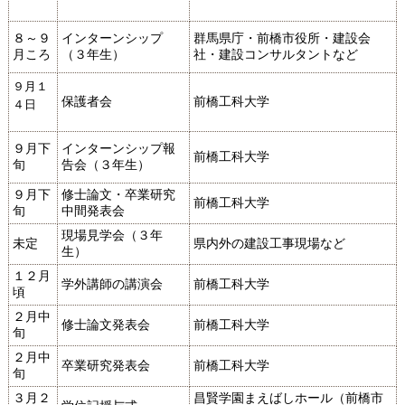
８～９
インターンシップ
群馬県庁・前橋市役所・建設会
月ころ
（３年生）
社・建設コンサルタントなど
９月１
保護者会
前橋工科大学
４
日
９月下
インターンシップ報
前橋工科大学
旬
告会（３年生）
９月下
修士論文・卒業研究
前橋工科大学
旬
中間発表会
現場見学会（３年
未定
県内外の建設工事現場など
生）
１２月
学外講師の講演会
前橋工科大学
頃
２月中
修士論文発表会
前橋工科大学
旬
２月中
卒業研究発表会
前橋工科大学
旬
３月２
昌賢学園まえばしホール
（前橋市