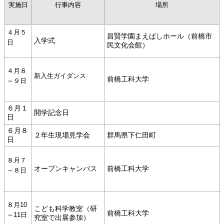
実施日
行事内容
場所
４月５
昌賢学園まえばしホール
（前橋市
入学式
日
民文化会館）
４月８
新入生ガイダンス
前橋工科大学
～９
日
６月１
開学記念日
日
６月８
２年生現場見学会
群馬県下仁田町
日
８月７
オープンキャンパス
前橋工科大学
～８日
８月10
こども科学教室（研
前橋工科大学
～11日
究室で出展参加）