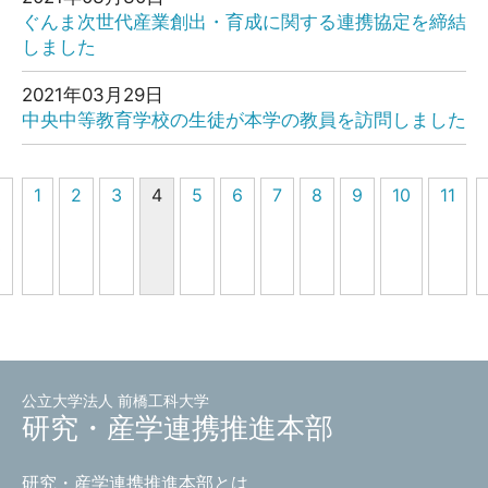
ぐんま次世代産業創出・育成に関する連携協定を締結
しました
2021年03月29日
中央中等教育学校の生徒が本学の教員を訪問しました
1
2
3
4
5
6
7
8
9
10
11
0
公立大学法人 前橋工科大学
研究・産学連携推進本部
研究・産学連携推進本部とは