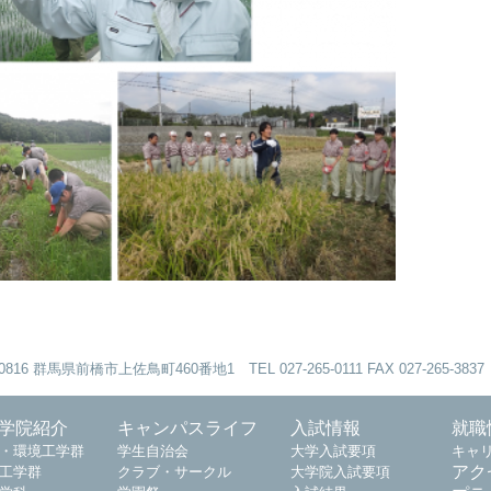
816 群馬県前橋市上佐鳥町460番地1 TEL 027-265-0111 FAX 027-265-3837
学院紹介
キャンパスライフ
入試情報
就職
・環境工学群
学生自治会
大学入試要項
キャ
アク
工学群
クラブ・サークル
大学院入試要項