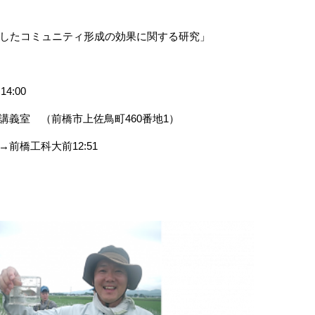
したコミュニティ形成の効果に関する研究」
～
14:00
講義室 （前橋市上佐鳥町
460
番地
1
）
→前橋工科大前
12:51