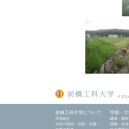
〒371-0
前橋工科大学について
学部・大
学長紹介
建築・都市
大学の理念・目的・目標
情報・生命