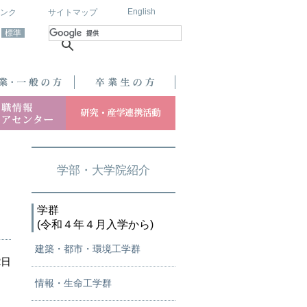
English
ンク
サイトマップ
標準
学部・大学院紹介
学群
(令和４年４月入学から)
建築・都市・環境工学群
2日
情報・生命工学群