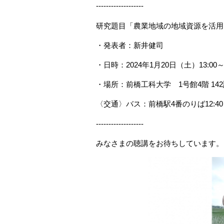
-------------------
研究題目「農業地域の地域資源を活用
・発表者：新井健司
・日時：
2024
年
1
月
20
日（土）
13:00
・場所：前橋工科大学
1
号館
4
階
142
〈交通〉バス：前橋駅
4
番のりば
12:40
-------------------
みなさまの聴講をお待ちしています。