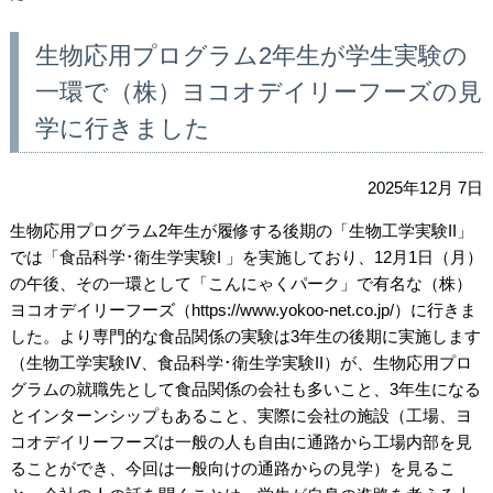
生物応用プログラム2年生が学生実験の
一環で（株）ヨコオデイリーフーズの見
学に行きました
2025年12月 7日
生物応用プログラム2年生が履修する後期の「生物工学実験II」
では「食品科学･衛生学実験I 」を実施しており、12月1日（月）
の午後、その一環として「こんにゃくパーク」で有名な（株）
ヨコオデイリーフーズ（https://www.yokoo-net.co.jp/）に行きま
した。より専門的な食品関係の実験は3年生の後期に実施します
（生物工学実験IV、食品科学･衛生学実験II）が、生物応用プロ
グラムの就職先として食品関係の会社も多いこと、3年生になる
とインターンシップもあること、実際に会社の施設（工場、ヨ
コオデイリーフーズは一般の人も自由に通路から工場内部を見
ることができ、今回は一般向けの通路からの見学）を見るこ