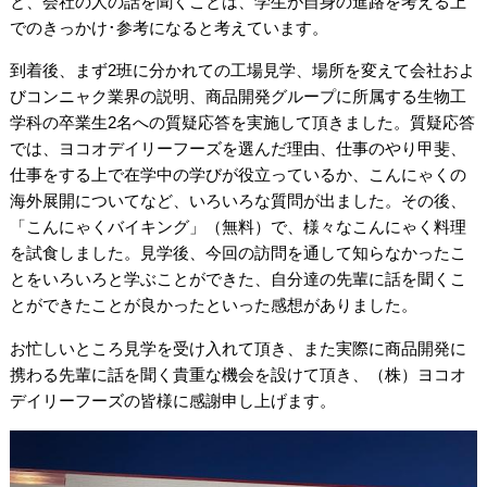
と、会社の人の話を聞くことは、学生が自身の進路を考える上
でのきっかけ･参考になると考えています。
到着後、まず2班に分かれての工場見学、場所を変えて会社およ
びコンニャク業界の説明、商品開発グループに所属する生物工
学科の卒業生2名への質疑応答を実施して頂きました。質疑応答
では、ヨコオデイリーフーズを選んだ理由、仕事のやり甲斐、
仕事をする上で在学中の学びが役立っているか、こんにゃくの
海外展開についてなど、いろいろな質問が出ました。その後、
「こんにゃくバイキング」（無料）で、様々なこんにゃく料理
を試食しました。見学後、今回の訪問を通して知らなかったこ
とをいろいろと学ぶことができた、自分達の先輩に話を聞くこ
とができたことが良かったといった感想がありました。
お忙しいところ見学を受け入れて頂き、また
実際に商品開発に
携わる先輩に話を聞く貴重な機会を設けて頂き、（株）ヨコオ
デイリーフーズの皆様に感謝申し上げます。