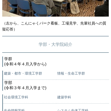
（左から、こんにゃくパーク看板、工場見学、先輩社員への質
疑応答）
学部・大学院紹介
学群
(令和４年４月入学から)
建築・都市・環境工学群
情報・生命工学群
学部
(令和３年４月入学まで)
社会環境工学科
建築学科
生命情報学科
システム生体工学科