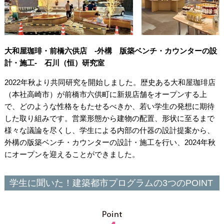
大和屋珈琲・前橋六供店 -外構 版築ベンチ・カウンターの設
計・施工- 石川（恒）研究室
2022年秋より共同研究を開始しました。歴史ある大和屋珈琲店
（本社高崎市）が前橋市六供町に新規店舗をオープンする上
で、どのような性格をもたせるべきか、若い学生の発想に期待
した取り組みです。営業形態から建物の配置、形状に至るまで
様々な議論を尽くし、学生による内部の什器の設計提案から、
外構の版築ベンチ・カウンターの設計・施工を行い、2024年秋
にオープンを迎えることができました。
学生に聞いた！建築都市プログラムの3つのPOINT