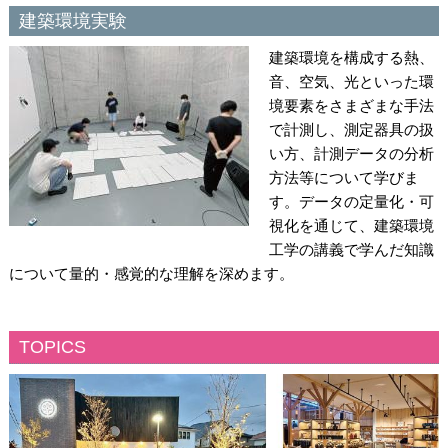
建築環境実験
建築環境を構成する熱、
音、空気、光といった環
境要素をさまざまな手法
で計測し、測定器具の扱
い方、計測データの分析
方法等について学びま
す。データの定量化・可
視化を通じて、建築環境
工学の講義で学んだ知識
について量的・感覚的な理解を深めます。
TOPICS