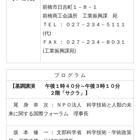
前橋市日吉町１－８－１
前橋商工会議所 工業振興課 宛
ＴＥＬ ： ０２７－２３４－５１１１
(代)
ＦＡＸ ： ０２７－２３４－８０３１
(工業振興課宛)
プ ロ グ ラ ム
【基調講演 午後１時４０分～午後３時１０分
２階「サクラ」】
尾 身 幸 次 ： ＮＰＯ法人 科学技術と人類の未
来に関する国際フォーラム 理事長
坂 本 修 一 ： 文部科学省 科学技術・学術政策