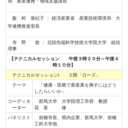
局 産業連携・地域支援課長
飯 村 亜紀子 ： 経済産業省 産業技術環境局 大
学連携推進室長
寺 野 稔 ： 北陸先端科学技術大学院大学 総括
理事
【テクニカルセッション 午後３時２０分～午後４
時１０分】
テクニカルセッションⅠ ２階「ローズ」
テーマ
「健康・医療で新産業を興すにはどう
したらいいか」
コーディネ
群馬大学 大学院理工学府 教授
ーター
花 泉 修
パネリスト
前橋市長、県内企業、群馬大学、前橋
工科大学他