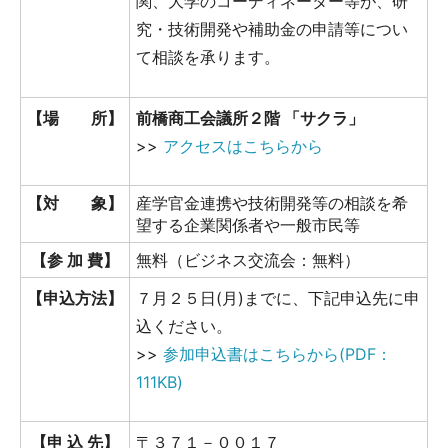
関、大学のコーディネーター等が、研
究・技術開発や補助金の申請等につい
て相談を承ります。
【場 所】
前橋商工会議所２階 「サクラ」
>>
アクセスはこちらから
【対 象】
産学官金連携や技術開発等の相談を希
望する企業関係者や一般市民等
【参 加 費】
無料（ビジネス交流会：無料）
【申込方法】
７月２５日(月)までに、下記申込先に申
込ください。
>>
参加申込書はこちらから(PDF：
111KB)
【申 込 先】
〒３７１－００１７