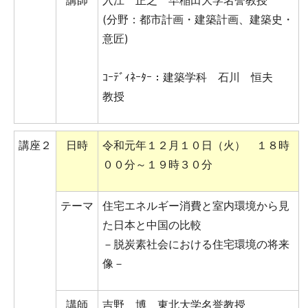
(分野：都市計画・建築計画、建築史・
意匠)
ｺｰﾃﾞｨﾈｰﾀｰ：建築学科 石川 恒夫
教授
講座２
日時
令和元年１２月１０日（火） １８時
００分～１９時３０分
テーマ
住宅エネルギー消費と室内環境から見
た日本と中国の比較
－脱炭素社会における住宅環境の将来
像－
講師
吉野 博 東北大学名誉教授