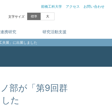
前橋工科大学
アクセス
お問い合わせ
標準
大
文字サイズ
研究活動支援
連携研究
り工夫展」に出展しました
ノ部が「第9回群
ました