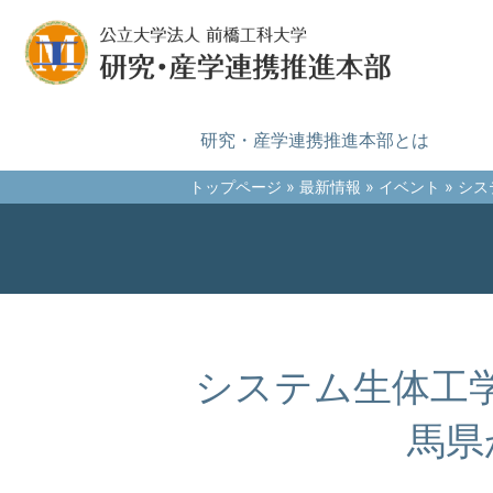
研究・産学連携推進本部とは
トップページ
»
最新情報
»
イベント
» シ
システム生体工
馬県