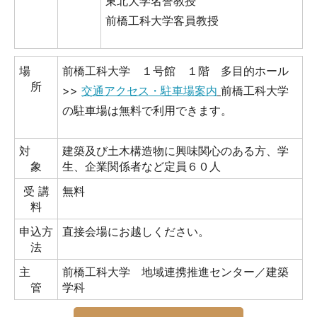
東北大学名誉教授
前橋工科大学客員教授
場
前橋工科大学 １号館 １階 多目的ホール
所
>>
交通アクセス・駐車場案内
前橋工科大学
の駐車場は無料で利用できます。
対
建築及び土木構造物に興味関心のある方、学
象
生、企業関係者など定員６０人
受 講
無料
料
申込方
直接会場にお越しください。
法
主
前橋工科大学 地域連携推進センター／建築
管
学科