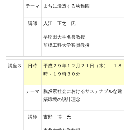
テーマ
まちに浸透する幼稚園
講師
入江 正之 氏
早稲田大学名誉教授
前橋工科大学客員教授
講座３
日時
平成２９年１２月２１日（木） １８
時～１９時３０分
テーマ
脱炭素社会におけるサステナブルな建
築環境の設計理念
講師
吉野 博 氏