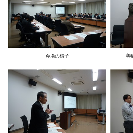
会場の様子
善