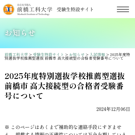
お知らせ
前橋工科大学
>
受験生特設サイト
>
お知らせ
>
入試情報
> 2025年度特
別選抜学校推薦型選抜 前橋市 高大接続型の合格者受験番号について
2025年度特別選抜学校推薦型選抜
前橋市 高大接続型の合格者受験番
号について
2024年12月06日
※ このページはあくまで補助的な連絡手段にすぎませ
ん。 掲載する情報の正確性については万全を期していま