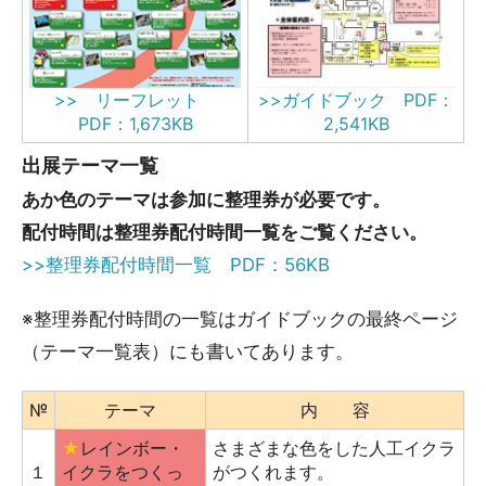
>>ガイドブック PDF：
>> リーフレット
2,541KB
PDF：1,673KB
出展テーマ一覧
あか色のテーマ
は参加に整理券が必要です。
配付時間は整理券配付時間一覧をご覧ください。
>>整理券配付時間一覧 PDF：56KB
※整理券配付時間の一覧はガイドブックの最終ページ
（テーマ一覧表）にも書いてあります。
№
テーマ
内 容
★
レインボー・
さまざまな色をした人工イクラ
１
イクラをつくっ
がつくれます。