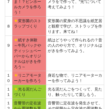
７
ま！？ピンホー
メラをで作って、"光"について
ルカメラを作ろ
考えてみよう！
う！
★
変形菌のスト
変形菌の変身の不思議を紙芝居
８
ラップづくり
と観察で学び、ストラップを作
ります。来てね！
★
紙すき体験
紙はどうやって作られるの？昔
９
～牛乳パックや
の人のやり方で、オリジナルは
ティッシュペー
がきを作ってみよう。
パーからオリジ
ナルはがきを作
ろう～
１
★
リニアモータ
身近な物で、リニアモーターカ
０
ーカーを作ろう
ーを作ってみよう！
１
★
光る泥だんご
光る泥だんごをつくって、見た
１
づくり
り、触ったりして楽しもう。
１
音響管の定在波
音響管に定在波を発生させて、
２
から周波数を算
その状態から定在波の周波数を