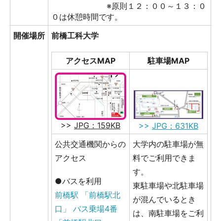
※原則１２：００～１３：０
０は休憩時間です。
開催場所
前橋工科大学
アクセスMAP
駐車場MAP
>>
JPG：159KB
>>
JPG：631KB
公共交通機関からの
大学内の駐車場が無
アクセス
料でご利用できま
す。
●バスを利用
東駐車場や北駐車場
前橋駅 「前橋駅北
が混んでいるとき
口」 バス乗場4番
は、南駐車場をご利