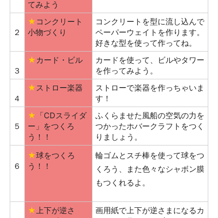
てみよう
★
コンクリート
コンクリートを型に流し込んで
２
小物づくり
ペーパーウェイトを作ります。
好きな型を使って作ってね。
★
カード・ビル
カードを使って、ビルやタワー
３
を作ってみよう。
★
ストロー楽器
ストローで楽器を作っちゃいま
４
す！
★
「CDスライダ
ふくらませた風船の空気の力を
５
ー」をつくろ
つかったホバークラフトをつく
う！！
りましょう。
★
球をつくろ
輪ゴムとスチ棒を使って球をつ
６
う！！
くろう、また色々なシャボン膜
もつくれるよ。
★
上下が逆さ
画用紙で上下が逆さまになるカ