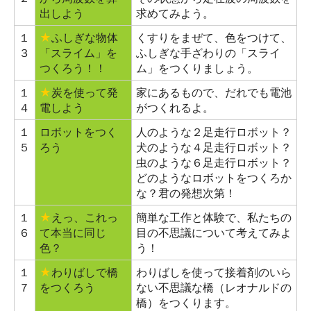
出しよう
求めてみよう。
１
★
ふしぎな物体
くすりをまぜて、色をつけて、
３
「スライム」を
ふしぎな手ざわりの「スライ
つくろう！！
ム」をつくりましょう。
１
★
炭を使って発
家にあるもので、だれでも電池
４
電しよう
がつくれるよ。
１
ロボットをつく
人のような２足走行ロボット？
５
ろう
犬のような４足走行ロボット？
虫のような６足走行ロボット？
どのようなロボットをつくろか
な？君の発想次第！
１
★
えっ、これっ
簡単な工作と体験で、私たちの
６
て本当に同じ
目の不思議について考えてみよ
色？
う！
１
★
わりばしで橋
わりばしを使って接着剤のいら
７
をつくろう
ない不思議な橋（レオナルドの
橋）をつくります。