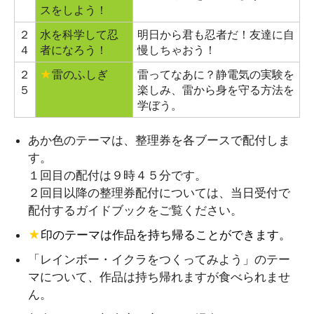
スをしよう！
２
水を科学して忍
明日から君も忍者だ！友達に自
４
者になろう！
慢しちゃおう！
２
★
雷のふしぎ
雷ってなあに？静電気の実験を
５
楽しみ、雷から身を守る方法を
学ぼう。
あか色のテーマは、整理券を各ブースで配付しま
す。
１回目の配付は９時４５分です。
２回目以降の整理券配付については、当日受付で
配付するガイドブックをご覧ください。
★
印のテーマは作品を持ち帰ることができます。
「レインボー・イクラをつくってみよう」のテー
マについて、作品は持ち帰れますが食べられませ
ん。