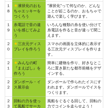
１
★
液状化のおも
"液状化"って何なのか、どんな
８
ちゃエッキーを
ことが起こるのか、おもちゃで
つくろう
遊んで楽しく学びます。
１
糸電話で音の違
いろんな種類の糸を使い分けて
９
いを感じてみよ
糸電話を作ると音が違って聞こ
う
えます。
２
★
三次元ディス
スマホの画面を立体的に表示す
０
プレイを作ろう
る三次元ディスプレイを作りま
す。
２
★
みんなの町
簡単に建物を作り、好きなとこ
１
『まえばし』を
ろに置き新たな都市前橋をデザ
作ろう
インする。
２
ダンボール・イ
ダンボールで作られたイスにす
２
ス展示会
われます。ダンボールでイスを
つくります。
２
回転の力を使っ
風船をぐるぐる回して、回転の
３
て風船でサーカ
力でコインを走らせよう！